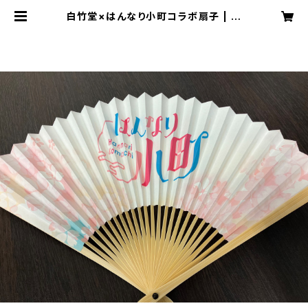
白竹堂×はんなり小町コラボ扇子 | は
んなり小町 公式グッズ販売