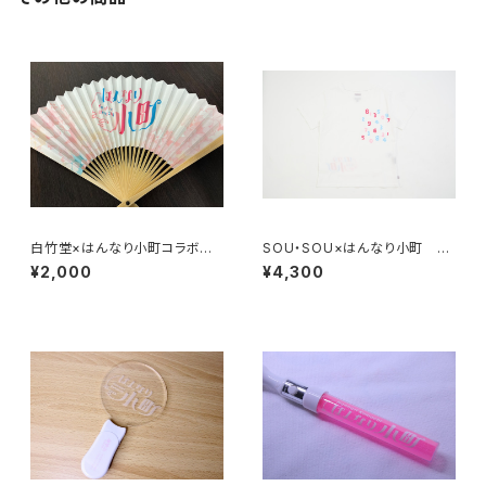
白竹堂×はんなり小町コラボ扇
SOU・SOU×はんなり小町 コ
子
ラボTシャツ
¥2,000
¥4,300