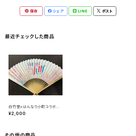
保存
シェア
LINE
ポスト
最近チェックした商品
白竹堂×はんなり小町コラボ扇
子
¥2,000
その他の商品